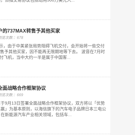
但指交易协议包括动用500万美元入...
的737MAX转售予其他买家
浏览次数:：678
S)表示，由于中美紧张局势阻碍飞机交付，会开始将一些交付
X转售予其他买家，因不能再无限期地等下去。 波音在7月时
付飞机，当中大约一半是属于中国客...
全面战略合作框架协议
浏览次数:：669
于9月13日签署全面战略合作框架协议，双方将以「优势
共赢」为基本原则，以海信旗下的汽车电子品牌日本三电公
在新能源汽车产业相关领域，包括车...