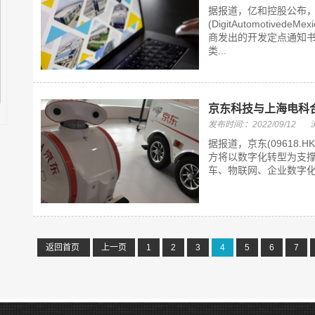
据报道，亿和控股公布，
(DigitAutomotive
商发出的开发定点通知
类...
京东科技与上海电科
发布时间:：2022/09/12
据报道，京东(09618
方将以数字化转型为支
车、物联网、企业数字化
返回首页
上一页
1
2
3
4
5
6
7