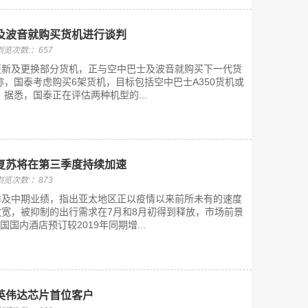
及波音就购买货机进行谈判
浏览次数:：657
更新及更换部分货机，正与空中巴士及波音就购买下一代货
称，国泰考虑购买6架货机，目标包括空中巴士A350货机或
机。据悉，国泰正在评估两种机型的...
复苏将在第三季度持续加速
浏览次数:：873
季及中期业绩，指出亚太地区正以疫情以来前所未有的速度
宽，被抑制的出行需求在7月和8月初得到释放，市场前景
国国内酒店预订较2019年同期增...
英伟达芯片首位客户