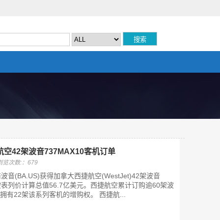
空42架波音737MAX10客机订单
浏览次数:：679
(BA.US)获得加拿大西捷航空(WestJet)42架波音
，按表列价计算总值56.7亿美元。西捷航空累计订购逾60架波
拥有22架该系列客机的增购权。 西捷航...