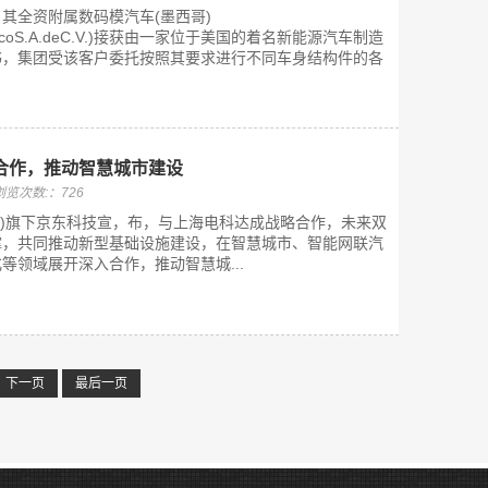
其全资附属数码模汽车(墨西哥)
deMexicoS.A.deC.V.)接获由一家位于美国的着名新能源汽车制造
书，集团受该客户委托按照其要求进行不同车身结构件的各
合作，推动智慧城市建设
浏览次数:：726
.HK)旗下京东科技宣，布，与上海电科达成战略合作，未来双
撑，共同推动新型基础设施建设，在智慧城市、智能网联汽
等领域展开深入合作，推动智慧城...
下一页
最后一页