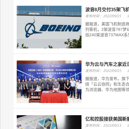
波音8月交付35架飞
发布时间:：2022/09/15
据报道，美国飞机制造商波音
列客机，2架波音787
括240架波音737MAX
华为云与汽车之家近
发布时间:：2022/09/15
据报道，华为宣布，旗
绕「云云协同」和生态合
为浏览器、华为地图等领
亿和控股接获美国新
发布时间:：2022/09/13