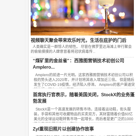
视频聊天聚会带来欢乐时光，生活在庇护的门后
人类确实是一群惊人的韧性。 尽管在佛罗里达海滩上举行聚会
的偷偷摸摸的人肆意冒着将冠状病毒传...
“煤矿里的金丝雀”：西雅图营销技术初创公司
Amplero...
Amplero的前途一片光明。这家西雅图营销技术初创公司以积
极的势头进入2020年，并计划将其收入增加近三倍。 但是随后
发生了COVID-19疫情，经济陷入停滞。 Amplero的客户渠道突
然枯竭。现在，该公司正...
首席执行官表示，随着美国关闭，StockX的业务蓬
勃发展
StockX是一个高速发展的转售市场，连接着运动鞋，街头服
装，手袋和其他可收藏物品的买卖双方，其财富随着价值60亿
美元的全球运动鞋转售市场一起增长，而后者是更广泛的1000
亿美元运动鞋类别的一部分。...
Zyl重现旧照片以创建协作故事