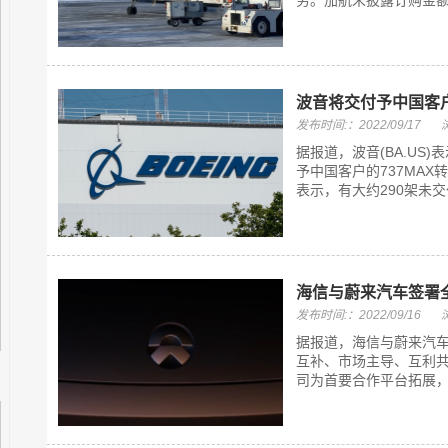
务。加航未披露订购金额，
波音将交付予中国客户
发布时间:：2022/09/17
据报道，波音(BA.U
予中国客户的737MA
表示，有大约290架未交
海信与蔚来汽车签署
发布时间:：2022/09/16
据报道，海信与蔚来汽车
互补、市场主导、互利
司为首要合作平台拓展，