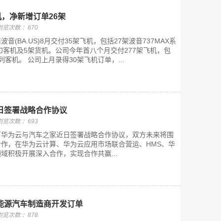
机，净新增订单26架
浏览次数:：670
(BA.US)8月交付35架飞机，包括27架波音737MAX系
梦幻客机及5架货机。公司今年首八个月交付277架飞机，包
系列客机。 公司上月录得30架飞机订单，...
日签署战略合作协议
浏览次数:：693
下华为云与汽车之家近日签署战略合作协议，双方未来将围
作，在华为云计算、华为云应用市场联合营运、HMS、华
域积极开展深入合作，实现合作共赢...
能源汽车制造商开发订单
浏览次数:：878