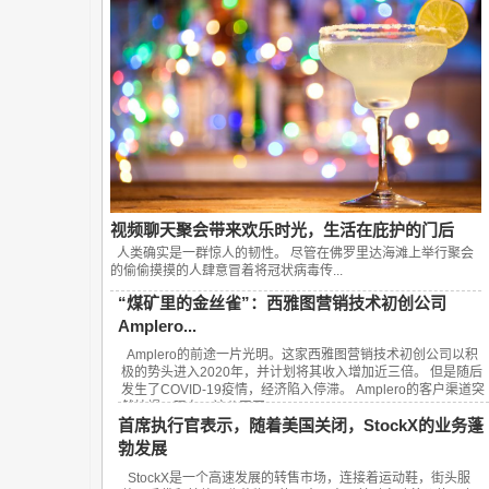
视频聊天聚会带来欢乐时光，生活在庇护的门后
人类确实是一群惊人的韧性。 尽管在佛罗里达海滩上举行聚会
的偷偷摸摸的人肆意冒着将冠状病毒传...
“煤矿里的金丝雀”：西雅图营销技术初创公司
Amplero...
Amplero的前途一片光明。这家西雅图营销技术初创公司以积
极的势头进入2020年，并计划将其收入增加近三倍。 但是随后
发生了COVID-19疫情，经济陷入停滞。 Amplero的客户渠道突
然枯竭。现在，该公司正...
首席执行官表示，随着美国关闭，StockX的业务蓬
勃发展
StockX是一个高速发展的转售市场，连接着运动鞋，街头服