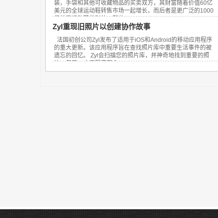
装，手袋和其他可收藏物品的买卖双方，其财富随着价值60亿
美元的全球运动鞋转售市场一起增长，而后者是更广泛的1000
亿美元运动鞋类别的一部分。...
Zyl重现旧照片以创建协作故事
法国初创公司Zyl发布了适用于iOS和Android的移动应用程序
的重大更新。该应用程序旨在查找照片库中重要生活事件的被
遗忘的回忆。 Zyl会扫描您的照片库，并神奇地找到重要的照
片。每天，应用程序都会...