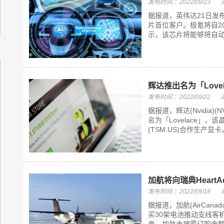
发布时间:：2022/09/23
据报道，英伟达21日发布
片首位客户。极氪将自2
示，该芯片将能够将自动驾
辉达推出名为「Lov
发布时间:：2022/09/22
据报道，辉达(Nvidia
名为「Lovelace」
(TSM.US)合作生产显
加航将向瑞典HeartA
发布时间:：2022/09/18
据报道，加航(AirCana
买30架电池推动支线客