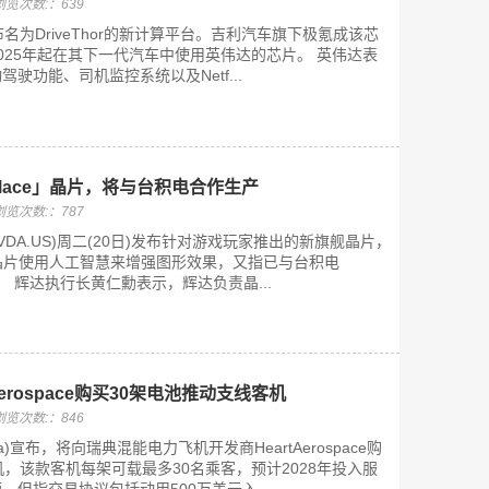
浏览次数:：639
名为DriveThor的新计算平台。吉利汽车旗下极氪成该芯
025年起在其下一代汽车中使用英伟达的芯片。 英伟达表
驶功能、司机监控系统以及Netf...
elace」晶片，将与台积电合作生产
浏览次数:：787
)(NVDA.US)周二(20日)发布针对游戏玩家推出的新旗舰晶片，
，该晶片使用人工智慧来增强图形效果，又指已与台积电
卡。 辉达执行长黄仁勳表示，辉达负责晶...
erospace购买30架电池推动支线客机
浏览次数:：846
da)宣布，将向瑞典混能电力飞机开发商HeartAerospace购
机，该款客机每架可载最多30名乘客，预计2028年投入服