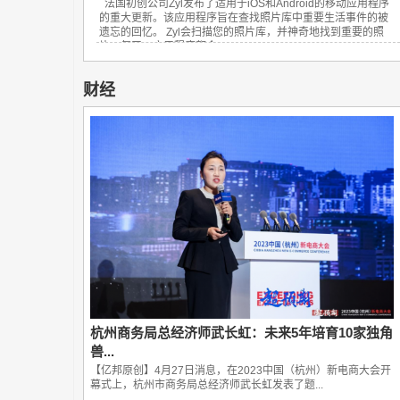
法国初创公司Zyl发布了适用于iOS和Android的移动应用程序
的重大更新。该应用程序旨在查找照片库中重要生活事件的被
遗忘的回忆。 Zyl会扫描您的照片库，并神奇地找到重要的照
片。每天，应用程序都会...
财经
杭州商务局总经济师武长虹：未来5年培育10家独角
兽...
【亿邦原创】4月27日消息，在2023中国（杭州）新电商大会开
幕式上，杭州市商务局总经济师武长虹发表了题...