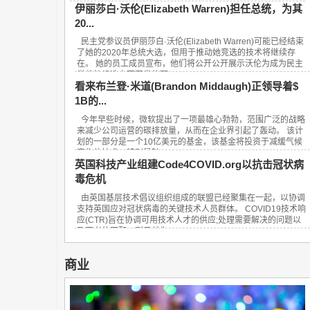
伊丽莎白·沃伦(Elizabeth Warren)担任总统，为其
20...
民主党参议员伊丽莎白·沃伦(Elizabeth Warren)可能已经结束
了她的2020年总统大选，但用于推动她竞选的技术将继续存
在。 她的员工成员宣布，他们将公开公开展示沃伦为成为民主
党总统候选人而开发的顶...
看来布兰登·米道(Brandon Middaugh)正领导着$
1B的...
今年早些时候，微软提出了一项最雄心勃勃，范围广泛的战略
来减少公司运营的碳排放量，从而在企业界引起了轰动。 该计
划的一部分是一个10亿美元的基金，该基金将投资于减缓气候
变化的技术，特别是针...
英国科技产业组建Code4COVID.org以抗击冠状病
毒危机
由英国基层技术倡议组织组成的联盟已经聚集在一起，以协调
支持英国应对冠状病毒的关键技术人员群体。 COVID19技术响
应(CTR)旨在协调可用技术人才的供应;处理需要解决的问题以
及两者的匹配。到目前为...
商业