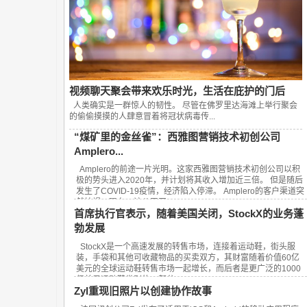
视频聊天聚会带来欢乐时光，生活在庇护的门后
人类确实是一群惊人的韧性。 尽管在佛罗里达海滩上举行聚会
的偷偷摸摸的人肆意冒着将冠状病毒传...
“煤矿里的金丝雀”：西雅图营销技术初创公司
Amplero...
Amplero的前途一片光明。这家西雅图营销技术初创公司以积
极的势头进入2020年，并计划将其收入增加近三倍。 但是随后
发生了COVID-19疫情，经济陷入停滞。 Amplero的客户渠道突
然枯竭。现在，该公司正...
首席执行官表示，随着美国关闭，StockX的业务蓬
勃发展
StockX是一个高速发展的转售市场，连接着运动鞋，街头服
装，手袋和其他可收藏物品的买卖双方，其财富随着价值60亿
美元的全球运动鞋转售市场一起增长，而后者是更广泛的1000
亿美元运动鞋类别的一部分。...
Zyl重现旧照片以创建协作故事