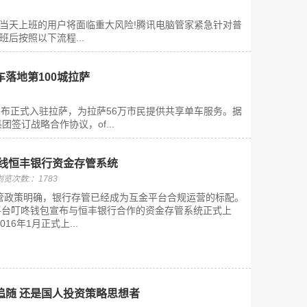
，当天上班的用户将面临重大风险!腾讯电脑管家紧急针对普
后按照以下流程...
车落地第100城拉萨
，宣布正式入驻拉萨，为拉萨56万市民提供共享单车服务。据
签订战略合作协议，of...
上线恒丰银行资金存管系统
浏览次数:：1783
管政策明确，银行存管已经成为互金平台合规运营的标配。
平台叮咚钱包宣布与恒丰银行合作的资金存管系统正式上
16年1月正式上...
追随 还是国人投资策略思想者