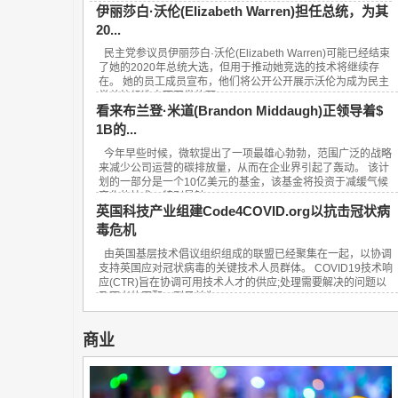
伊丽莎白·沃伦(Elizabeth Warren)担任总统，为其
20...
民主党参议员伊丽莎白·沃伦(Elizabeth Warren)可能已经结束
了她的2020年总统大选，但用于推动她竞选的技术将继续存
在。 她的员工成员宣布，他们将公开公开展示沃伦为成为民主
党总统候选人而开发的顶...
看来布兰登·米道(Brandon Middaugh)正领导着$
1B的...
今年早些时候，微软提出了一项最雄心勃勃，范围广泛的战略
来减少公司运营的碳排放量，从而在企业界引起了轰动。 该计
划的一部分是一个10亿美元的基金，该基金将投资于减缓气候
变化的技术，特别是针...
英国科技产业组建Code4COVID.org以抗击冠状病
毒危机
由英国基层技术倡议组织组成的联盟已经聚集在一起，以协调
支持英国应对冠状病毒的关键技术人员群体。 COVID19技术响
应(CTR)旨在协调可用技术人才的供应;处理需要解决的问题以
及两者的匹配。到目前为...
商业