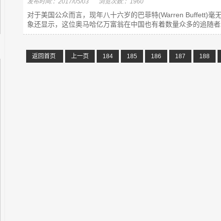
发布时间:：2017/05/03
浏览次数:：1960
对于美国公众而言，现年八十六岁的巴菲特(Warren Buffe
象还显示，这位奥马哈亿万富翁在中国也有着数量众多的追随者。 
返回首页
上一页
184
185
186
187
188