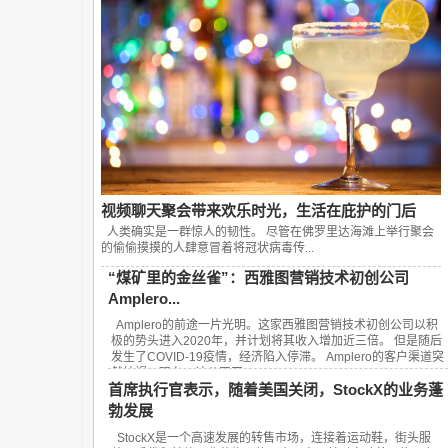
视频聊天聚会带来欢乐时光，生活在庇护的门后
人类确实是一群惊人的韧性。 尽管在佛罗里达海滩上举行聚会
的偷偷摸摸的人肆意冒着将冠状病毒传...
“煤矿里的金丝雀”：西雅图营销技术初创公司
Amplero...
Amplero的前途一片光明。这家西雅图营销技术初创公司以积
极的势头进入2020年，并计划将其收入增加近三倍。 但是随后
发生了COVID-19疫情，经济陷入停滞。 Amplero的客户渠道突
然枯竭。现在，该公司正...
首席执行官表示，随着美国关闭，StockX的业务蓬
勃发展
StockX是一个高速发展的转售市场，连接着运动鞋，街头服