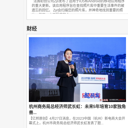
法国初创公司Zyl发布了适用于iOS和Android的移动应用程序
的重大更新。该应用程序旨在查找照片库中重要生活事件的被
遗忘的回忆。 Zyl会扫描您的照片库，并神奇地找到重要的照
片。每天，应用程序都会...
财经
杭州商务局总经济师武长虹：未来5年培育10家独角
兽...
【亿邦原创】4月27日消息，在2023中国（杭州）新电商大会开
幕式上，杭州市商务局总经济师武长虹发表了题...